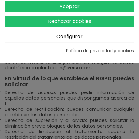
Con carácter general, los datos se almacenan dentro de
Aceptar
la UE. Los datos que se envíen a terceros que no
pertenezcan a la UE, nos aseguraremos que ofrezcan un
nivel de protección suﬁciente, ya sea porque cuentan
Rechazar cookies
con Normas Corporativas Vinculantes (BCR) o porque se
hayan adherido al “Privacy Shield”.
Configurar
¿Qué derechos te asisten y cómo puedes
ejercerlos?
Política de privacidad y cookies
Puedes dirigir tus comunicaciones y ejercitar tus
derechos mediante una petición en el siguiente correo
electrónico:
implantacion@iverso.com
.
En virtud de lo que establece el RGPD puedes
solicitar:
Derecho de acceso: puedes pedir información de
aquellos datos personales que dispongamos acerca de
ti.
Derecho de rectificación: puedes comunicar cualquier
cambio en tus datos personales.
Derecho de supresión y al olvido: puedes solicitar la
eliminación previo bloqueo de los datos personales.
Derecho de limitación al tratamiento: supone la
restricción del tratamiento de los datos personales.